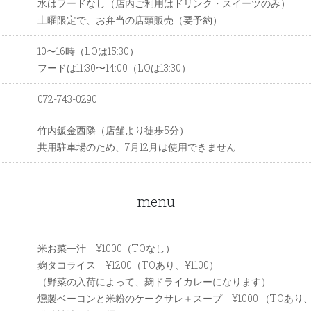
水はフードなし（店内ご利用はドリンク・スイーツのみ）
土曜限定で、お弁当の店頭販売（要予約）
10〜16時（LOは15:30）
フードは11:30〜14:00（LOは13:30）
072-743-0290
竹内鈑金西隣（店舗より徒歩5分）
共用駐車場のため、7月12月は使用できません
menu
米お菜一汁 ¥1000（TOなし）
麹タコライス ¥1200（TOあり、¥1100）
（野菜の入荷によって、麹ドライカレーになります）
燻製ベーコンと米粉のケークサレ＋スープ ¥1000 （TOあり、¥