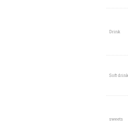
Drink
Soft drin
sweets