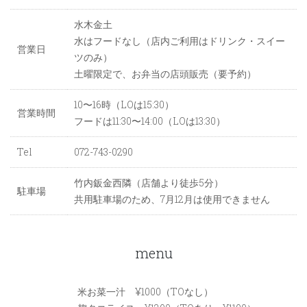
水木金土
水はフードなし（店内ご利用はドリンク・スイー
営業日
ツのみ）
土曜限定で、お弁当の店頭販売（要予約）
10〜16時（LOは15:30）
営業時間
フードは11:30〜14:00（LOは13:30）
Tel
072-743-0290
竹内鈑金西隣（店舗より徒歩5分）
駐車場
共用駐車場のため、7月12月は使用できません
menu
米お菜一汁 ¥1000（TOなし）